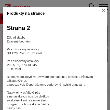
×
Produkty na stránce
Strana 2
Základ stavby
Ztracené bednění
Pás oxidovaný asfaltový
BIT G200 S40, 7,5 m² v roli
Pás oxidovaný asfaltový
V60 S 35, PRO-DOMA,
Aby web fungoval tak, jak ho znáte (souhlas
10 m² v roli
s cookies)
Betonové dutinové tvarovky pro jednoduchou a rychlou výstavbu
Záleží nám na tom, aby pro vás nakupování bylo co nejlepší
základových zdí
a podezdívek. Doporučujeme vodorovné i svislé armování.
zážitkem. Abyste na našich stránkách rychle našli to, co
hledáte, ušetřili spoustu klikání a nezobrazovaly se vám
Natavitelný asfaltový pás
reklamy na věci, které vás nezajímají. Abyste web viděli
s nenasákavou nosnou vložkou
v zobrazení na které jste zvyklí a nemuseli se pokaždé
ze skelné tkaniny a minerálním
posypem na horní straně. Velmi
přihlašovat. Proto od vás potřebujeme souhlas se
pevný pás.