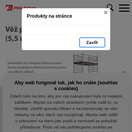
×
Produkty na stránce
Zavřít
Aby web fungoval tak, jak ho znáte (souhlas
s cookies)
Záleží nám na tom, aby pro vás nakupování bylo co nejlepší
zážitkem. Abyste na našich stránkách rychle našli to, co
hledáte, ušetřili spoustu klikání a nezobrazovaly se vám
reklamy na věci, které vás nezajímají. Abyste web viděli
v zobrazení na které jste zvyklí a nemuseli se pokaždé
přihlašovat. Proto od vás potřebujeme souhlas se