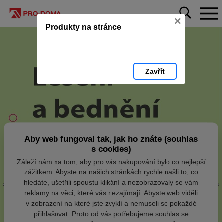
×
Produkty na stránce
Zavřít
Aby web fungoval tak, jak ho znáte (souhlas
s cookies)
Záleží nám na tom, aby pro vás nakupování bylo co nejlepší
zážitkem. Abyste na našich stránkách rychle našli to, co
hledáte, ušetřili spoustu klikání a nezobrazovaly se vám
reklamy na věci, které vás nezajímají. Abyste web viděli
v zobrazení na které jste zvyklí a nemuseli se pokaždé
přihlašovat. Proto od vás potřebujeme souhlas se