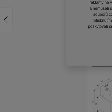
reklamy na vě
a nemuseli s
souborů co
Stisknutím
poskytovali s