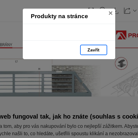
×
Produkty na stránce
Zavřít
web fungoval tak, jak ho znáte (souhlas s cook
a tom, aby pro vás nakupování bylo co nejlepší zážitkem. Abyst
ychle našli to, co hledáte, ušetřili spoustu klikání a nezobrazov