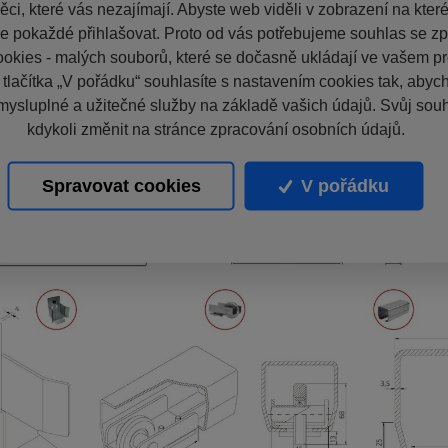
ci, které vás nezajímají. Abyste web viděli v zobrazení na které 
e pokaždé přihlašovat. Proto od vás potřebujeme souhlas se z
okies - malých souborů, které se dočasně ukládají ve vašem pro
 tlačítka „V pořádku“ souhlasíte s nastavením cookies tak, aby
mysluplné a užitečné služby na základě vašich údajů. Svůj sou
kdykoli změnit na stránce zpracování osobních údajů.
Spravovat cookies
V pořádku