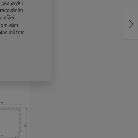
jste zvyklí
pracováním
hlížeči.
chom vám
hlas můžete