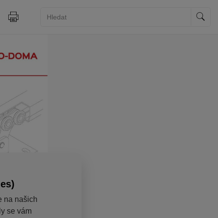
ies)
e na našich
aly se vám