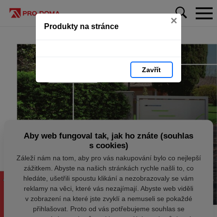
×
Produkty na stránce
Zavřít
Aby web fungoval tak, jak ho znáte (souhlas
s cookies)
Záleží nám na tom, aby pro vás nakupování bylo co nejlepší
zážitkem. Abyste na našich stránkách rychle našli to, co
hledáte, ušetřili spoustu klikání a nezobrazovaly se vám
reklamy na věci, které vás nezajímají. Abyste web viděli
v zobrazení na které jste zvyklí a nemuseli se pokaždé
přihlašovat. Proto od vás potřebujeme souhlas se